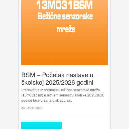
BSM – Početak nastave u
školskoj 2025/2026 godini
Predavanja iz predmeta Bežične senzorske mreže
(13m031bsm) u letnjem semestru školske 2025/2026
godine biće držana u skladu sa..
23. MART 2026.