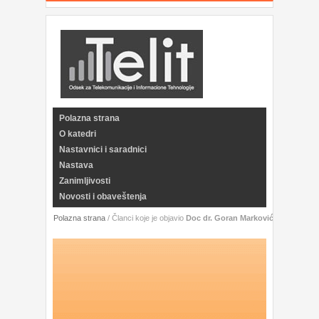
Polazna strana
O katedri
Nastavnici i saradnici
Nastava
Zanimljivosti
Novosti i obaveštenja
Polazna strana
/
Članci koje je objavio
Doc dr. Goran Marković