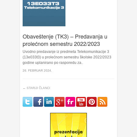
Obaveštenje (TK3) – Predavanja u
prolećnom semestru 2022/2023
Uvodno predavanje iz predmeta Telekomunikacije 3
(13e033t3) u prolećnom semestru školske 2022/2023
godine uplanirano po rasporedu za..
26. FEBRUAR 2024.
← STARIJI ČLANCI