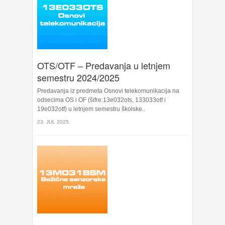
OTS/OTF – Predavanja u letnjem
semestru 2024/2025
Predavanja iz predmeta Osnovi telekomunikacija na
odsecima OS i OF (šifre:13e032ots, 133033otf i
19e032otf) u letnjem semestru školske..
23. JUL 2025.