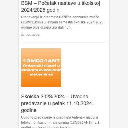
BSM – Početak nastave u školskoj
2024/2025 godini
Predavanja iz predmeta Bežične senzorske mreže
(13m031bsm) u letnjem semestru školske 2024/2025
godine biće držana „na daljinu“..
23. JUL 2025.
Školska 2023/2024 – Uvodno
predavanje u petak 11.10.2024.
godine
Uvodno predavanje iz predmeta Antenski nizovi u
telekomunikacionim sistemima (13M031ANT) na 1.
godini master studija održaće se..