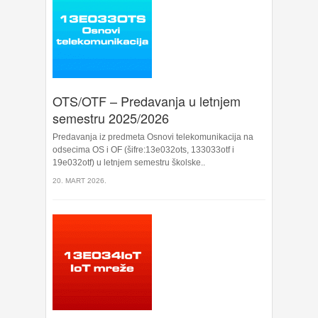
OTS/OTF – Predavanja u letnjem
semestru 2025/2026
Predavanja iz predmeta Osnovi telekomunikacija na
odsecima OS i OF (šifre:13e032ots, 133033otf i
19e032otf) u letnjem semestru školske..
20. MART 2026.