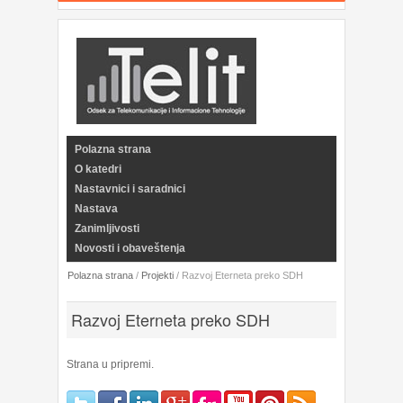
Polazna strana
O katedri
Nastavnici i saradnici
Nastava
Zanimljivosti
Novosti i obaveštenja
Polazna strana
/
Projekti
/
Razvoj Eterneta preko SDH
Razvoj Eterneta preko SDH
Strana u pripremi.