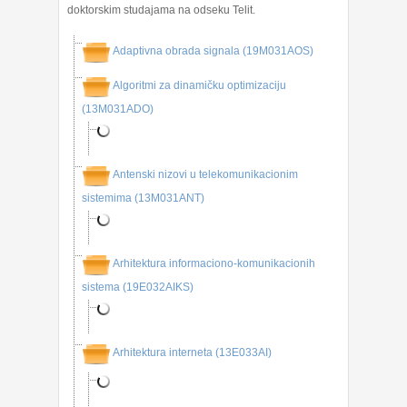
doktorskim studajama na odseku Telit.
Adaptivna obrada signala (19M031AOS)
Algoritmi za dinamičku optimizaciju
(13M031ADO)
Antenski nizovi u telekomunikacionim
sistemima (13M031ANT)
Arhitektura informaciono-komunikacionih
sistema (19E032AIKS)
Arhitektura interneta (13E033AI)