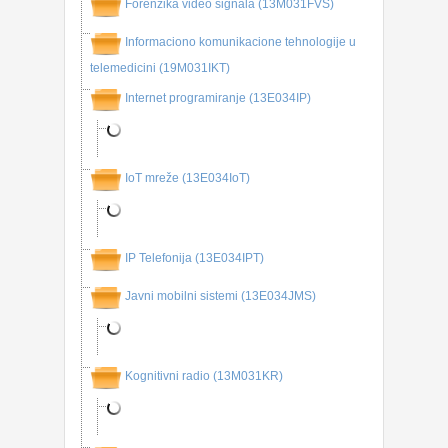
Forenzika video signala (13M031FVS)
Informaciono komunikacione tehnologije u
telemedicini (19M031IKT)
Internet programiranje (13E034IP)
IoT mreže (13E034IoT)
IP Telefonija (13E034IPT)
Javni mobilni sistemi (13E034JMS)
Kognitivni radio (13M031KR)