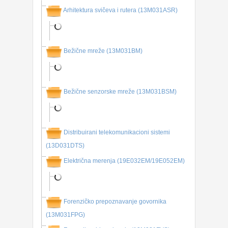
Arhitektura svičeva i rutera (13M031ASR)
Bežične mreže (13M031BM)
Bežične senzorske mreže (13M031BSM)
Distribuirani telekomunikacioni sistemi
(13D031DTS)
Električna merenja (19E032EM/19E052EM)
Forenzičko prepoznavanje govornika
(13M031FPG)