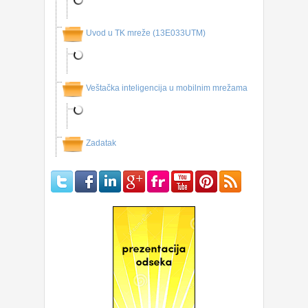
Uvod u TK mreže (13E033UTM)
Veštačka inteligencija u mobilnim mrežama
Zadatak