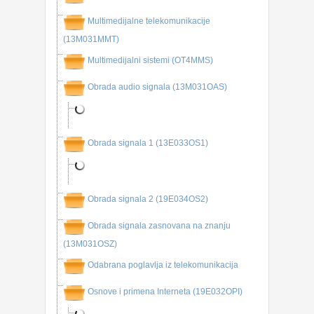
Multimedijalne telekomunikacije
(13M031MMT)
Multimedijalni sistemi (OT4MMS)
Obrada audio signala (13M031OAS)
Obrada signala 1 (13E033OS1)
Obrada signala 2 (19E034OS2)
Obrada signala zasnovana na znanju
(13M031OSZ)
Odabrana poglavlja iz telekomunikacija
Osnove i primena Interneta (19E032OPI)