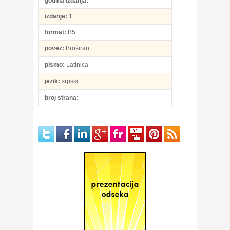
godina izdanja:
izdanje:
1.
format:
B5
povez:
Broširan
pismo:
Latinica
jezik:
srpski
broj strana: