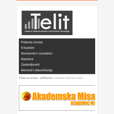
Polazna strana
O katedri
Nastavnici i saradnici
Nastava
Zanimljivosti
Novosti i obaveštenja
Polazna strana
/
Udžbenici
/
Lokalne bežične mreže