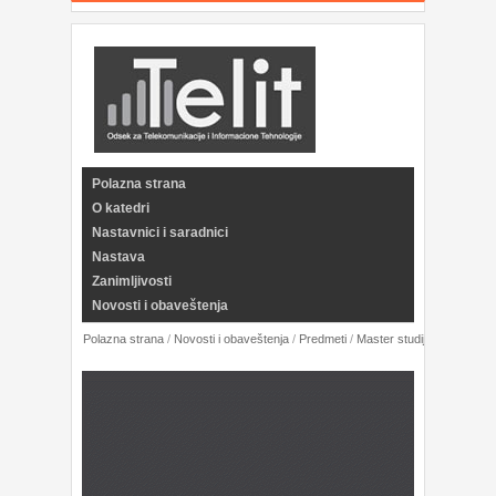
Polazna strana
O katedri
Nastavnici i saradnici
Nastava
Zanimljivosti
Novosti i obaveštenja
Polazna strana
/
Novosti i obaveštenja
/
Predmeti
/
Master studije
/
Arhiva kat