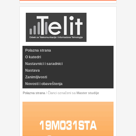
Polazna strana
O katedri
Nastavnici i saradnici
Nastava
Zanimljivosti
Novosti i obaveštenja
Polazna strana
/
Članci označeni sa
Master studije