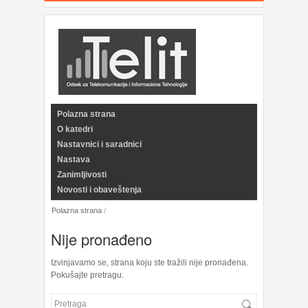
Polazna strana
O katedri
Nastavnici i saradnici
Nastava
Zanimljivosti
Novosti i obaveštenja
Polazna strana
/
Nije pronađeno
Izvinjavamo se, strana koju ste tražili nije pronađena.
Pokušajte pretragu.