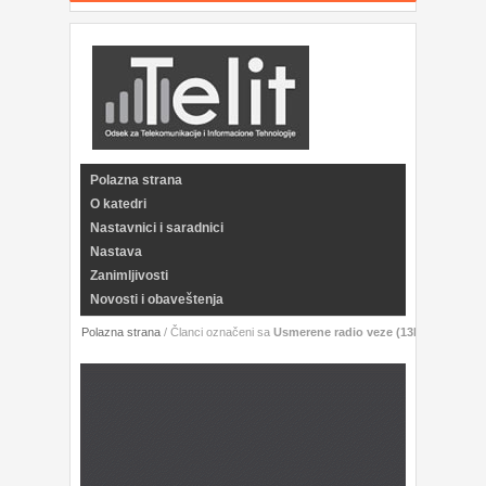
Polazna strana
O katedri
Nastavnici i saradnici
Nastava
Zanimljivosti
Novosti i obaveštenja
Polazna strana
/
Članci označeni sa
Usmerene radio veze (13E034URV)