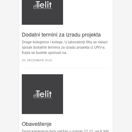
Dodatni termini za izradu projekta
Drage koleginice i kolege, U laboratoriji 66a se nalazi
spisak dodatnih termina za izradu projekta iz URV-a.
Kada se budete upisivali na..
20. DECEMBAR 2018.
Obaveštenje
Drugi kolokvijum biće održan u subotu 27.12. od 8.30h