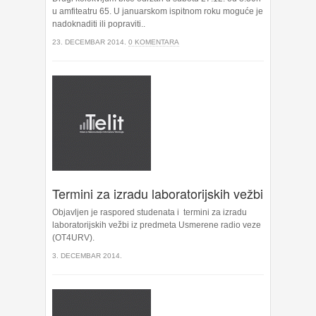
u amfiteatru 65. U januarskom ispitnom roku moguće je
nadoknaditi ili popraviti..
23. DECEMBAR 2014.
0 KOMENTARA
Termini za izradu laboratorijskih vežbi
Objavljen je raspored studenata i termini za izradu
laboratorijskih vežbi iz predmeta Usmerene radio veze
(OT4URV).
3. DECEMBAR 2014.