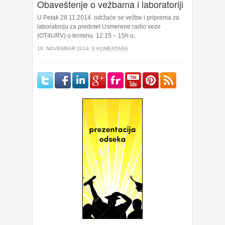
Obaveštenje o vežbama i laboratoriji
U Petak 28.11.2014. održaće se vežbe i priprema za
laboratoriju za predmet Usmerene radio veze
(OT4URV) u terminu 12.15 – 15h u..
18. NOVEMBAR 2014.
0 KOMENTARA