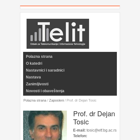
Polazna strana
O katedri
Nastavnici i saradnici
Nastava
Zanimljivosti
Novosti i obaveštenja
Polazna strana
/
Zaposleni
/
Prof. dr Dejan Tosic
Prof. dr Dejan
Tosic
E-mail:
tosic@etf.bg.ac.rs
Telefon: