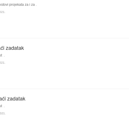
kstovi projekata za i za .
021.
ći zadatak
st .
021.
aći zadatak
st .
021.