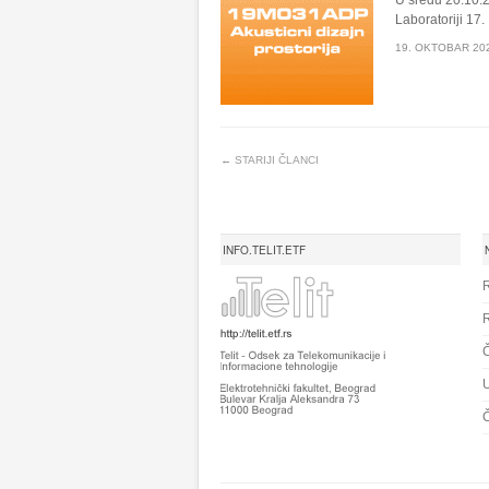
U sredu 20.10.2
Laboratoriji 17.
19. OKTOBAR 20
← STARIJI ČLANCI
INFO.TELIT.ETF
R
R
Č
U
Č