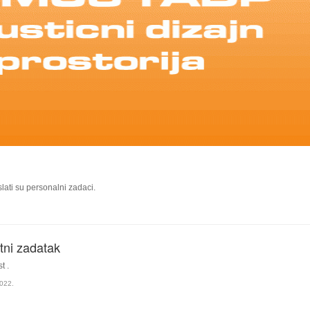
lati su personalni zadaci.
ktni zadatak
t .
022.