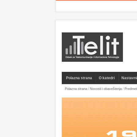
Polazna strana
O katedri
Nastavnic
Polazna strana
/
Novosti i obaveštenja
/
Predmet