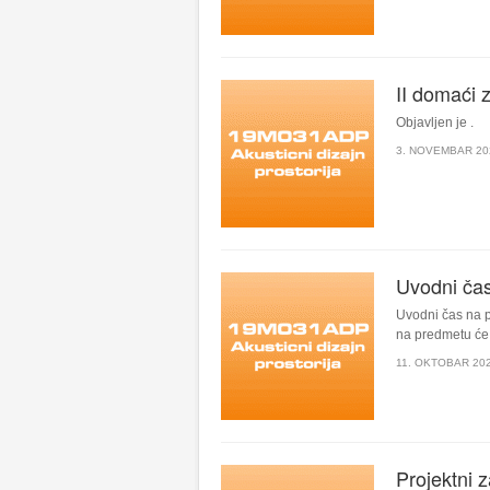
II domaći 
Objavljen je .
3. NOVEMBAR 20
Uvodni ča
Uvodni čas na p
na predmetu će 
11. OKTOBAR 202
Projektni 