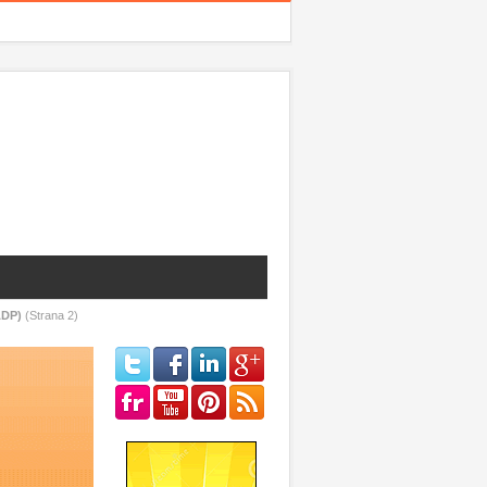
ADP)
(Strana 2)