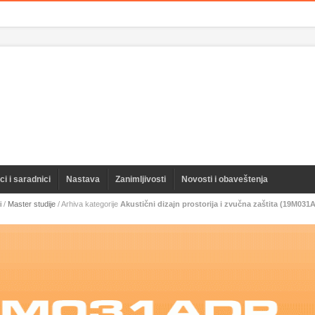
i i saradnici
Nastava
Zanimljivosti
Novosti i obaveštenja
i
/
Master studije
/
Arhiva kategorije
Akustični dizajn prostorija i zvučna zaštita (19M031