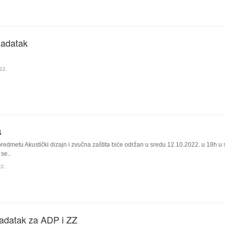
zadatak
22.
s
redmetu Akustički dizajn i zvučna zaštita biće održan u sredu 12.10.2022. u 18h u 
se..
2.
zadatak za ADP i ZZ