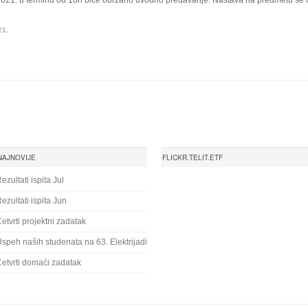
021. u terminu od 18h biće održano uvodno predavanje. Nastava na predmetu se o
21.
NAJNOVIJE
FLICKR.TELIT.ETF
ezultati ispita Jul
ezultati ispita Jun
etvrti projektni zadatak
speh naših studenata na 63. Elektrijadi
etvrti domaći zadatak