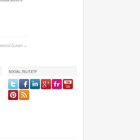
dvija uživo u
NOVIJI ČLANCI →
SOCIAL.TELIT.ETF