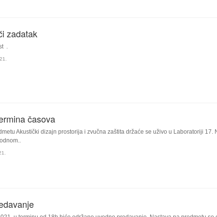
i zadatak
st .
21.
ermina časova
metu Akustički dizajn prostorija i zvučna zaštita držaće se uživo u Laboratoriji 17
odnom..
21.
edavanje