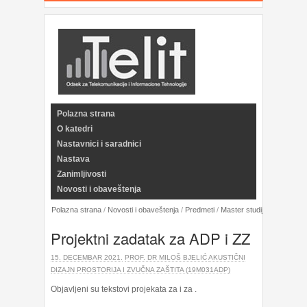
Polazna strana
O katedri
Nastavnici i saradnici
Nastava
Zanimljivosti
Novosti i obaveštenja
Polazna strana
/
Novosti i obaveštenja
/
Predmeti
/
Master studije
/
Akustični 
Projektni zadatak za ADP i ZZ
15. DECEMBAR 2021.
PROF. DR MILOŠ BJELIĆ
AKUSTIČNI
DIZAJN PROSTORIJA I ZVUČNA ZAŠTITA (19M031ADP)
Objavljeni su tekstovi projekata za i za .