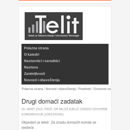
Polazna strana
O katedri
Nastavnici i saradnici
Nastava
Zanimljivosti
Novosti i obaveštenja
Polazna strana
/
Novosti i obaveštenja
/
Predmeti
/
Osnovne studije
/
Osnovi
Drugi domaći zadatak
26. MART 2024.
PROF. DR MILOŠ BJELIĆ
OSNOVI GOVORNE
KOMUNIKACIJE (13E033OGK)
Objavljen je tekst . Za izradu domaćih koriste se
sledeće .