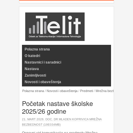
Polazna strana
O katedri
Nastavnici i saradnici
Nastava
Zanimljivosti
Novosti i obaveštenja
Polazna strana
/
Novosti i obaveštenja
/
Predmeti
/
Mrežna bezbednost (19
Početak nastave školske
2025/26 godine
21. MART 2026.
DOC. DR MLADEN KOPRIVICA
MREŽNA
BEZBEDNOST (19E034MB)