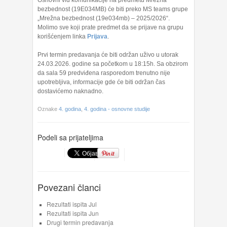
Osnovni vid komunikacije na predmetu Mrežna
bezbednost (19E034MB) će biti preko MS teams grupe
„Mrežna bezbednost (19e034mb) – 2025/2026“.
Molimo sve koji prate predmet da se prijave na grupu
korišćenjem linka
Prijava
.
Prvi termin predavanja će biti održan uživo u utorak
24.03.2026. godine sa početkom u 18:15h. Sa obzirom
da sala 59 predviđena rasporedom trenutno nije
upotrebljiva, informacije gde će biti održan čas
dostavićemo naknadno.
Oznake
4. godina
,
4. godina - osnovne studije
Podeli sa prijateljima
Povezani članci
Rezultati ispita Jul
Rezultati ispita Jun
Drugi termin predavanja