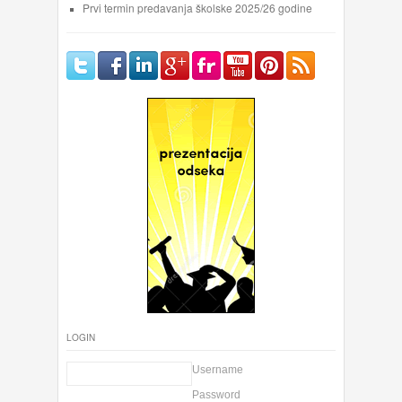
Prvi termin predavanja školske 2025/26 godine
LOGIN
Username
Password