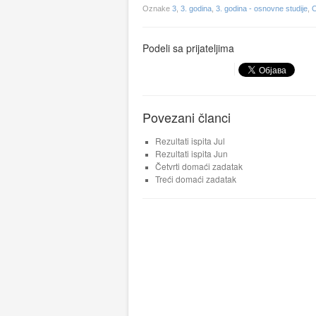
Oznake
3
,
3. godina
,
3. godina - osnovne studije
,
O
Podeli sa prijateljima
Povezani članci
Rezultati ispita Jul
Rezultati ispita Jun
Četvrti domaći zadatak
Treći domaći zadatak