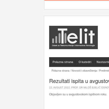
Polazna strana
O katedri
Nastavnic
Polazna strana
/
Novosti i obaveštenja
/
Predmet
Rezultati ispita u avgust
22. AVGUST 2022.
PROF. DR MILOŠ BJELIĆ
OSNOV
Objavljen su u avgustovskom ispitnom roku.