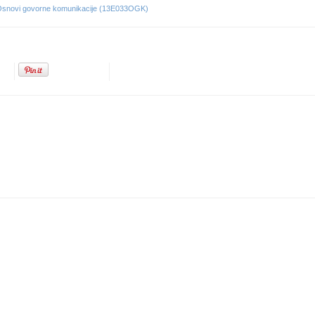
snovi govorne komunikacije (13E033OGK)