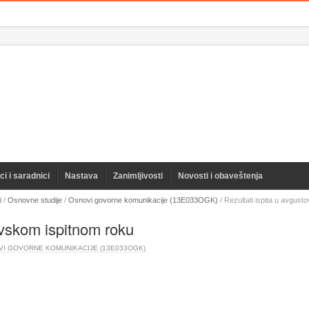
i i saradnici
Nastava
Zanimljivosti
Novosti i obaveštenja
i
/
Osnovne studije
/
Osnovi govorne komunikacije (13E033OGK)
/
Rezultati ispita u avgus
ovskom ispitnom roku
I GOVORNE KOMUNIKACIJE (13E033OGK)