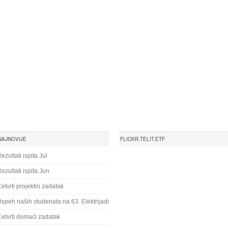
NAJNOVIJE
FLICKR.TELIT.ETF
ezultati ispita Jul
ezultati ispita Jun
etvrti projektni zadatak
speh naših studenata na 63. Elektrijadi
etvrti domaći zadatak