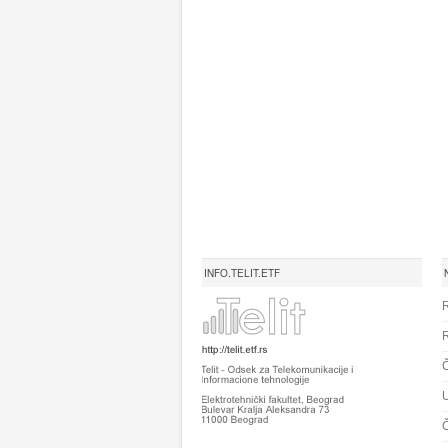
INFO.TELIT.ETF
R
R
Č
U
Č