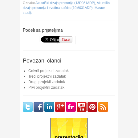
Oznake
Akustički dizajn prostorija (13D031ADP)
,
Akustični
dizajn prostorija i zvučna zaštita (19M031ADP)
,
Master
studije
Podeli sa prijateljima
Povezani članci
Četvrti projektni zadatak
Treći projektni zadatak
Drugi projekti zadatak
Prvi projektni zadatak