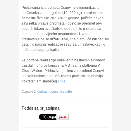
Predavanja iz predmeta Osnovi telekomunikacija
na Odseku za energetiku (19e032otg) u prolećnom
semestru školske 2021/2022 godine, počeće nakon
završetka prijave predmeta (pošto se predmet prvi
put drži tokom ove školske godine) i to u skladu sa
naknadno objavljenim rasporedom. Uvodno
predavanje će se držati uživo, i na njemu će biti dati svi
detalji o načinu realizacije i sadržaju nastave, kao i o
načinu polaganja ispita.
Za potrebe realizacije određenih nastavnih aktivnosti
„na daljinu“ biće korišćena MS Teams platforma i/ili
Cisco Webex. Pridruživanje timu za predmet Osnovi
telekomunikacija na MS Teams platformi se obavlja
pokretanjem sledećeg
linka
.
Oznake
2. godina - osnovne studije
Podeli sa prijateljima