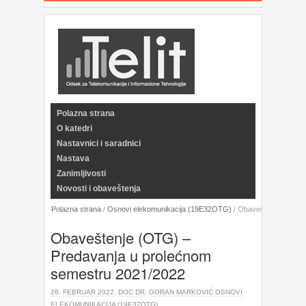
Polazna strana
O katedri
Nastavnici i saradnici
Nastava
Zanimljivosti
Novosti i obaveštenja
Polazna strana
/
Osnovi elekomunikacija (19E32OTG)
/
Obaveštenje (OTG) 
Obaveštenje (OTG) –
Predavanja u prolećnom
semestru 2021/2022
26. FEBRUAR 2022.
DOC DR. GORAN MARKOVIĆ
OSNOVI
ELEKOMUNIKACIJA (19E32OTG)