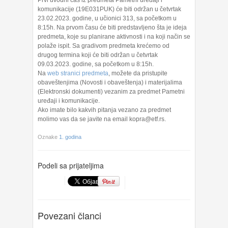
Prvi uvodni čas iz predmeta Pametni uređaji i
komunikacije (19E031PUK) će biti održan u četvrtak
23.02.2023. godine, u učionici 313, sa početkom u
8:15h. Na prvom času će biti predstavljeno šta je ideja
predmeta, koje su planirane aktivnosti i na koji način se
polaže ispit. Sa gradivom predmeta krećemo od
drugog termina koji će biti održan u četvrtak
09.03.2023. godine, sa početkom u 8:15h.
Na
web stranici predmeta
, možete da pristupite
obaveštenjima (Novosti i obaveštenja) i materijalima
(Elektronski dokumenti) vezanim za predmet Pametni
uređaji i komunikacije.
Ako imate bilo kakvih pitanja vezano za predmet
molimo vas da se javite na email kopra@etf.rs.
Oznake
1. godina
Podeli sa prijateljima
Povezani članci