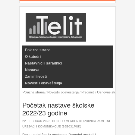
Polazna strana
O katedri
Nastavnici i saradnici
Nastava
Zanimljivosti
Novosti i obaveštenja
Polazna strana
/
Novosti i obaveštenja
/
Predmeti
/
Osnovne studije
/
Pametni
Početak nastave školske
2022/23 godine
22. FEBRUAR 2023.
DOC. DR MLADEN KOPRIVICA
PAMETNI
UREĐAJI I KOMUNIKACIJE (19E031PUK)