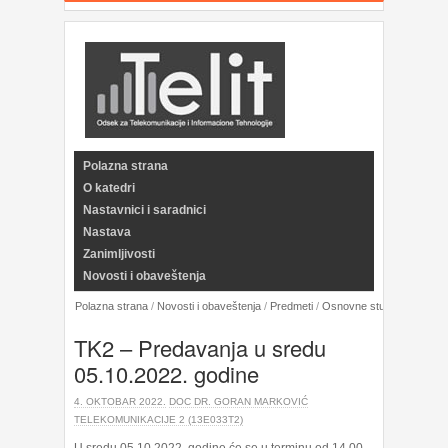
Polazna strana
O katedri
Nastavnici i saradnici
Nastava
Zanimljivosti
Novosti i obaveštenja
Polazna strana
/
Novosti i obaveštenja
/
Predmeti
/
Osnovne studije
/
Telekom
TK2 – Predavanja u sredu
05.10.2022. godine
4. OKTOBAR 2022.
DOC DR. GORAN MARKOVIĆ
TELEKOMUNIKACIJE 2 (13E033T2)