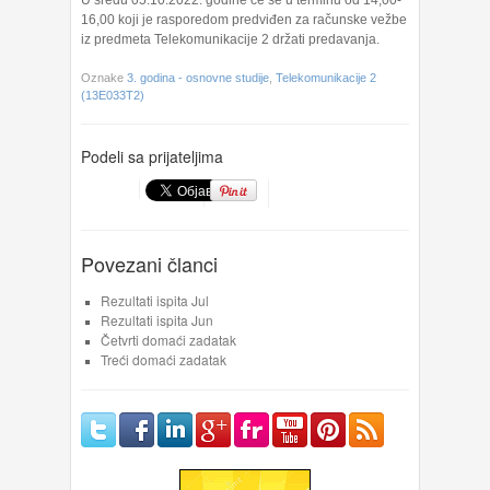
U sredu 05.10.2022. godine će se u terminu od 14,00-
16,00 koji je rasporedom predviđen za računske vežbe
iz predmeta Telekomunikacije 2 držati predavanja.
Oznake
3. godina - osnovne studije
,
Telekomunikacije 2
(13E033T2)
Podeli sa prijateljima
Povezani članci
Rezultati ispita Jul
Rezultati ispita Jun
Četvrti domaći zadatak
Treći domaći zadatak