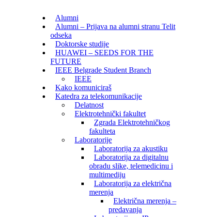
Alumni
Alumni – Prijava na alumni stranu Telit
odseka
Doktorske studije
HUAWEI – SEEDS FOR THE
FUTURE
IEEE Belgrade Student Branch
IEEE
Kako komuniciraš
Katedra za telekomunikacije
Delatnost
Elektrotehnički fakultet
Zgrada Elektrotehničkog
fakulteta
Laboratorije
Laboratorija za akustiku
Laboratorija za digitalnu
obradu slike, telemedicinu i
multimediju
Laboratorija za električna
merenja
Električna merenja –
predavanja