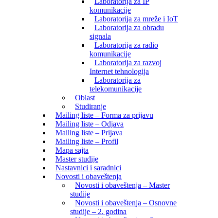
Laboratorija za IP
komunikacije
Laboratorija za mreže i IoT
Laboratorija za obradu
signala
Laboratorija za radio
komunikacije
Laboratorija za razvoj
Internet tehnologija
Laboratorija za
telekomunikacije
Oblast
Studiranje
Mailing liste – Forma za prijavu
Mailing liste – Odjava
Mailing liste – Prijava
Mailing liste – Profil
Mapa sajta
Master studije
Nastavnici i saradnici
Novosti i obaveštenja
Novosti i obaveštenja – Master
studije
Novosti i obaveštenja – Osnovne
studije – 2. godina