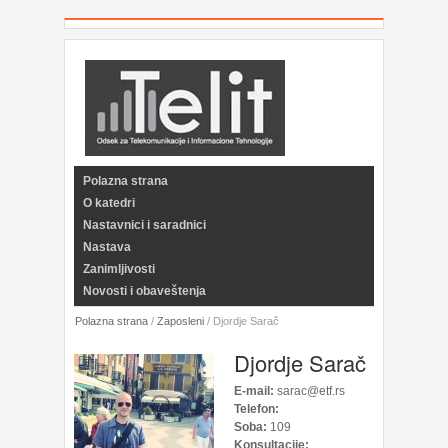
Polazna strana
O katedri
Nastavnici i saradnici
Nastava
Zanimljivosti
Novosti i obaveštenja
Polazna strana
/
Zaposleni
/
Djordje Sarač
Djordje Sarač
E-mail:
sarac@etf.rs
Telefon:
Soba:
109
Konsultacije: